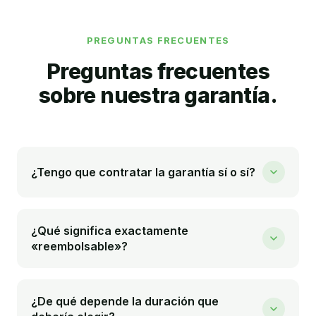
PREGUNTAS FRECUENTES
Preguntas frecuentes
sobre nuestra garantía.
¿Tengo que contratar la garantía sí o sí?
No. Es opcional. Decides si la quieres y con
qué duración, normalmente después de
¿Qué significa exactamente
conocer al candidato finalista.
«reembolsable»?
Si el candidato no supera el periodo de
garantía pactado y no podemos presentarte
¿De qué depende la duración que
una alternativa válida en el marco acordado, te